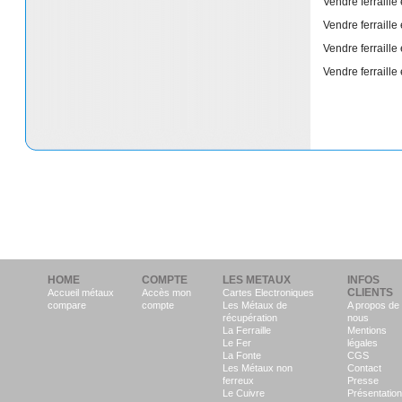
Vendre ferraille
Vendre ferraille
Vendre ferraille
Vendre ferraille
HOME
COMPTE
LES METAUX
INFOS
CLIENTS
Accueil métaux
Accès mon
Cartes Electroniques
compare
compte
Les Métaux de
A propos de
récupération
nous
La Ferraille
Mentions
Le Fer
légales
La Fonte
CGS
Les Métaux non
Contact
ferreux
Presse
Le Cuivre
Présentation