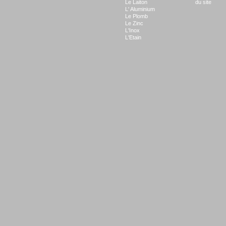
Le Laiton
du site
L' Aluminium
Le Plomb
Le Zinc
L'Inox
L'Etain