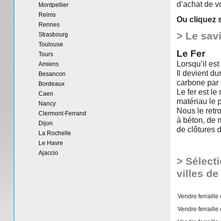
d’achat de v
Montpellier
Reims
Ou cliquez 
Rennes
> Le sav
Strasbourg
Toulouse
Le Fer
Tours
Lorsqu’il est
Amiens
Il devient du
Besancon
carbone par
Bordeaux
Le fer est le
Caen
matériau le p
Nancy
Nous le retro
Clermont-Ferrand
à béton, de m
Dijon
de clôtures 
La Rochelle
Le Havre
Ajaccio
> Sélect
villes d
Vendre ferraille
Vendre ferraille