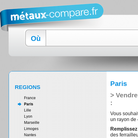
Où
Paris
REGIONS
> Vendre
France
:
Paris
Lille
Vous souhait
Lyon
un rayon de 
Marseille
Remplissez
Limoges
des ferraille
Nantes