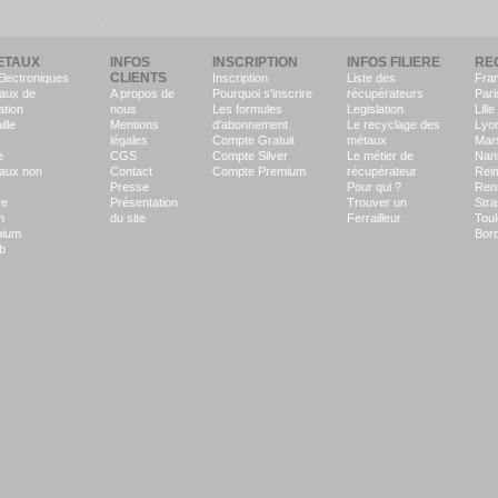
ETAUX
INFOS
INSCRIPTION
INFOS FILIERE
RE
CLIENTS
Electroniques
Inscription
Liste des
Fra
aux de
A propos de
Pourquoi s'inscrire
récupérateurs
Pari
ation
nous
Les formules
Legislation
Lille
ille
Mentions
d'abonnement
Le recyclage des
Lyo
légales
Compte Gratuit
métaux
Mars
e
CGS
Compte Silver
Le métier de
Nan
aux non
Contact
Compte Premium
récupérateur
Rei
Presse
Pour qui ?
Ren
re
Présentation
Trouver un
Str
n
du site
Ferrailleur
Tou
nium
Bor
b