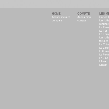
HOME
COMPTE
LES M
Accueil métaux
Accès mon
Cartes 
compare
compte
Les Mét
récupér
La Ferra
Le Fer
La Font
Les Mét
ferreux
Le Cuiv
Le Laito
L' Alumi
Le Plom
Le Zinc
L'Inox
L'Etain