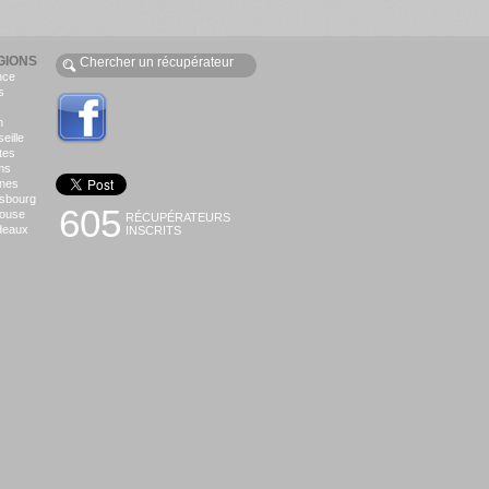
GIONS
nce
s
n
eille
tes
ms
nes
asbourg
605
louse
RÉCUPÉRATEURS
deaux
INSCRITS