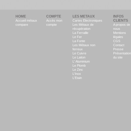
HOME
COMPTE
LES METAUX
INFOS
CLIENTS
Accueil métaux
Accès mon
Cartes Electroniques
compare
compte
Les Métaux de
A propos de
récupération
nous
La Ferraille
Mentions
Le Fer
légales
La Fonte
CGS
Les Métaux non
Contact
ferreux
Presse
Le Cuivre
Présentation
Le Laiton
du site
L' Aluminium
Le Plomb
Le Zinc
L'Inox
L'Etain