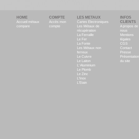
HOME
COMPTE
LES METAUX
INFOS
CLIENTS
Accueil métaux
Accès mon
Cartes Electroniques
compare
compte
Les Métaux de
A propos de
récupération
nous
La Ferraille
Mentions
Le Fer
légales
La Fonte
CGS
Les Métaux non
Contact
ferreux
Presse
Le Cuivre
Présentation
Le Laiton
du site
L' Aluminium
Le Plomb
Le Zinc
L'Inox
L'Etain