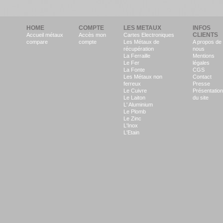
HOME
COMPTE
LES METAUX
INFOS
CLIENTS
Accueil métaux
Accès mon
Cartes Electroniques
compare
compte
Les Métaux de
A propos de
récupération
nous
La Ferraille
Mentions
Le Fer
légales
La Fonte
CGS
Les Métaux non
Contact
ferreux
Presse
Le Cuivre
Présentation
Le Laiton
du site
L' Aluminium
Le Plomb
Le Zinc
L'Inox
L'Etain