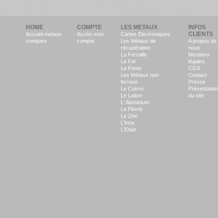
HOME
COMPTE
LES METAUX
INFOS
CLIENTS
Accueil métaux
Accès mon
Cartes Electroniques
compare
compte
Les Métaux de
A propos de
récupération
nous
La Ferraille
Mentions
Le Fer
légales
La Fonte
CGS
Les Métaux non
Contact
ferreux
Presse
Le Cuivre
Présentation
Le Laiton
du site
L' Aluminium
Le Plomb
Le Zinc
L'Inox
L'Etain