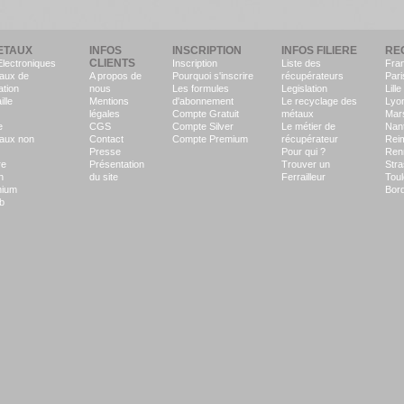
ETAUX
INFOS
INSCRIPTION
INFOS FILIERE
RE
CLIENTS
Electroniques
Inscription
Liste des
Fra
aux de
A propos de
Pourquoi s'inscrire
récupérateurs
Pari
ation
nous
Les formules
Legislation
Lille
ille
Mentions
d'abonnement
Le recyclage des
Lyo
légales
Compte Gratuit
métaux
Mars
e
CGS
Compte Silver
Le métier de
Nan
aux non
Contact
Compte Premium
récupérateur
Rei
Presse
Pour qui ?
Ren
re
Présentation
Trouver un
Str
n
du site
Ferrailleur
Tou
nium
Bor
b