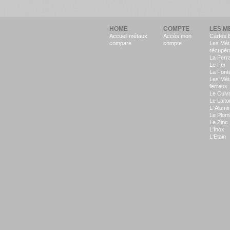
HOME
COMPTE
LES M
Accueil métaux
Accès mon
Cartes 
compare
compte
Les Mét
récupér
La Ferra
Le Fer
La Font
Les Mét
ferreux
Le Cuiv
Le Laito
L' Alumi
Le Plom
Le Zinc
L'Inox
L'Etain