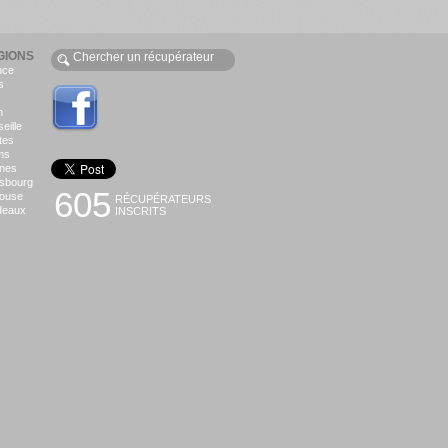
GIONS
nce
s
n
eille
tes
ms
nes
asbourg
605
louse
RÉCUPÉRATEURS
deaux
INSCRITS