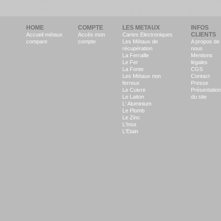
HOME
COMPTE
LES METAUX
INFOS
CLIENTS
Accueil métaux
Accès mon
Cartes Electroniques
compare
compte
Les Métaux de
A propos de
récupération
nous
La Ferraille
Mentions
Le Fer
légales
La Fonte
CGS
Les Métaux non
Contact
ferreux
Presse
Le Cuivre
Présentation
Le Laiton
du site
L' Aluminium
Le Plomb
Le Zinc
L'Inox
L'Etain