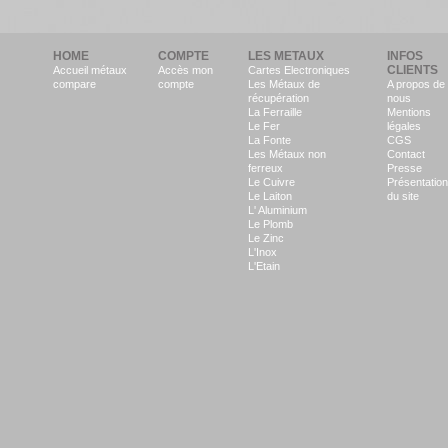
HOME
COMPTE
LES METAUX
INFOS
CLIENTS
Accueil métaux
Accès mon
Cartes Electroniques
compare
compte
Les Métaux de
A propos de
récupération
nous
La Ferraille
Mentions
Le Fer
légales
La Fonte
CGS
Les Métaux non
Contact
ferreux
Presse
Le Cuivre
Présentation
Le Laiton
du site
L' Aluminium
Le Plomb
Le Zinc
L'Inox
L'Etain