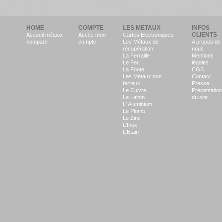
HOME
COMPTE
LES METAUX
INFOS
CLIENTS
Accueil métaux
Accès mon
Cartes Electroniques
compare
compte
Les Métaux de
A propos de
récupération
nous
La Ferraille
Mentions
Le Fer
légales
La Fonte
CGS
Les Métaux non
Contact
ferreux
Presse
Le Cuivre
Présentation
Le Laiton
du site
L' Aluminium
Le Plomb
Le Zinc
L'Inox
L'Etain