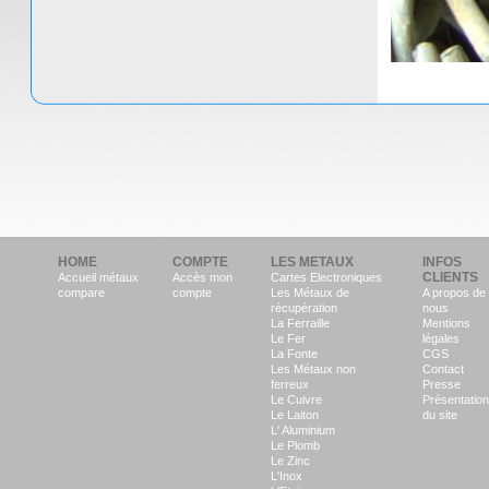
HOME
COMPTE
LES METAUX
INFOS
CLIENTS
Accueil métaux
Accès mon
Cartes Electroniques
compare
compte
Les Métaux de
A propos de
récupération
nous
La Ferraille
Mentions
Le Fer
légales
La Fonte
CGS
Les Métaux non
Contact
ferreux
Presse
Le Cuivre
Présentation
Le Laiton
du site
L' Aluminium
Le Plomb
Le Zinc
L'Inox