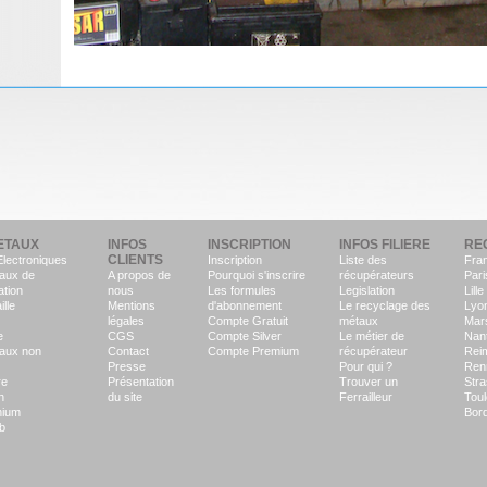
ETAUX
INFOS
INSCRIPTION
INFOS FILIERE
RE
CLIENTS
Electroniques
Inscription
Liste des
Fra
aux de
A propos de
Pourquoi s'inscrire
récupérateurs
Pari
ation
nous
Les formules
Legislation
Lille
ille
Mentions
d'abonnement
Le recyclage des
Lyo
légales
Compte Gratuit
métaux
Mars
e
CGS
Compte Silver
Le métier de
Nan
aux non
Contact
Compte Premium
récupérateur
Rei
Presse
Pour qui ?
Ren
re
Présentation
Trouver un
Str
n
du site
Ferrailleur
Tou
nium
Bor
b