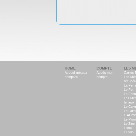
HOME
COMPTE
LES M
Accueil métaux
Accès mon
Cartes 
compare
compte
Les Mét
récupér
La Ferra
Le Fer
La Font
Les Mét
ferreux
Le Cuiv
Le Laito
L' Alumi
Le Plom
Le Zinc
L'Inox
L'Etain