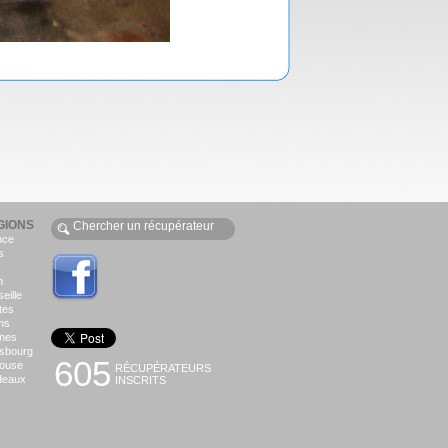
GIONS
nce
s
n
eille
tes
ms
nes
asbourg
605
louse
RÉCUPÉRATEURS
deaux
INSCRITS