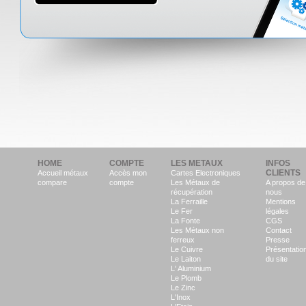
HOME
COMPTE
LES METAUX
INFOS
CLIENTS
Accueil métaux
Accès mon
Cartes Electroniques
compare
compte
Les Métaux de
A propos de
récupération
nous
La Ferraille
Mentions
Le Fer
légales
La Fonte
CGS
Les Métaux non
Contact
ferreux
Presse
Le Cuivre
Présentatio
Le Laiton
du site
L' Aluminium
Le Plomb
Le Zinc
L'Inox